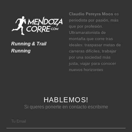
Claudio Pereyra Moos
es
periodista por pasión, más
que por profesión.
Ultramaratonista de
montaña que corre tras
Running & Trail
ideales: traspasar metas de
Running
carreras difíciles, trabajar
por una sociedad más
justa, viajar para conocer
nuevos horizontes
HABLEMOS!
Si queres ponerte en contacto escribime