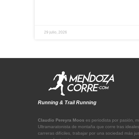
29 julio, 2026
Running & Trail Running
Claudio Pereyra Moos
es periodista por pasión, 
Ultramaratonista de montaña que corre tras ideale
carreras difíciles, trabajar por una sociedad más ju