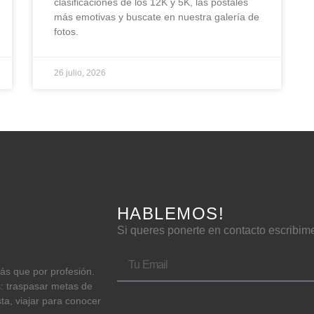
clasificaciones de los 12K y 5K, las postales
más emotivas y buscate en nuestra galería de
fotos.
26 julio, 2026
HABLEMOS!
Si queres ponerte en contacto escribim
más que por profesión.
s: traspasar metas de
sta, viajar para conocer