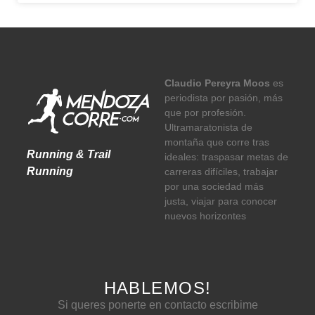
Claudio Pereyra Moos
es
periodista por pasión, más
que por profesión.
Ultramaratonista de
montaña que corre tras
Running & Trail
ideales: traspasar metas de
Running
carreras difíciles, trabajar
por una sociedad más
justa, viajar para conocer
nuevos horizontes
HABLEMOS!
Si queres ponerte en contacto escribime