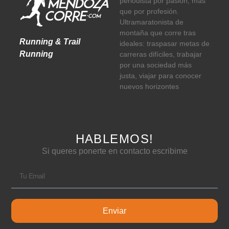
periodista por pasión, más
que por profesión.
Ultramaratonista de
montaña que corre tras
Running & Trail
ideales: traspasar metas de
Running
carreras difíciles, trabajar
por una sociedad más
justa, viajar para conocer
nuevos horizontes
HABLEMOS!
Si queres ponerte en contacto escribime
Enviar