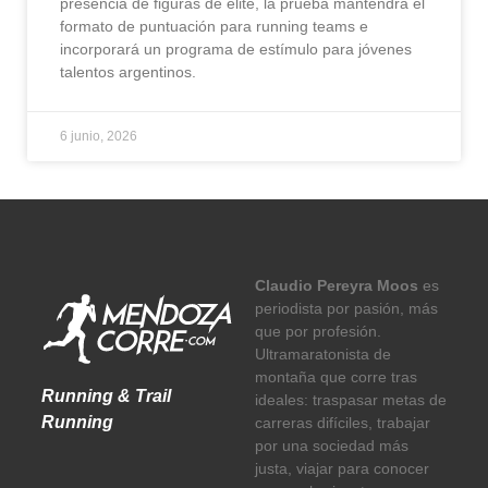
presencia de figuras de elite, la prueba mantendrá el
formato de puntuación para running teams e
incorporará un programa de estímulo para jóvenes
talentos argentinos.
6 junio, 2026
Claudio Pereyra Moos
es
periodista por pasión, más
que por profesión.
Ultramaratonista de
montaña que corre tras
Running & Trail
ideales: traspasar metas de
Running
carreras difíciles, trabajar
por una sociedad más
justa, viajar para conocer