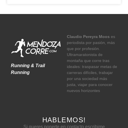
Claudio Pereyra Moos
es
periodista por pasión, más
que por profesión.
Ultramaratonista de
montaña que corre tras
Running & Trail
ideales: traspasar metas de
Running
carreras difíciles, trabajar
por una sociedad más
justa, viajar para conocer
nuevos horizontes
HABLEMOS!
Si queres ponerte en contacto escribime