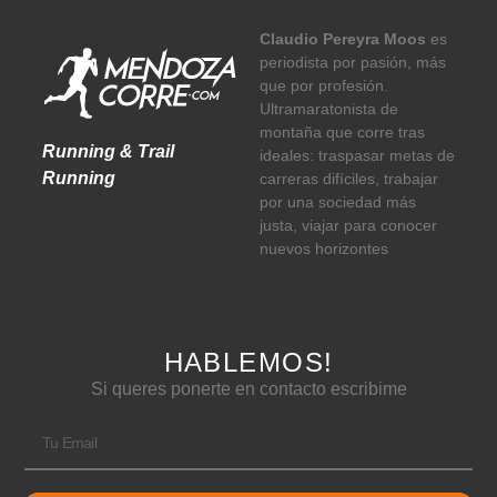
Claudio Pereyra Moos
es
periodista por pasión, más
que por profesión.
Ultramaratonista de
montaña que corre tras
Running & Trail
ideales: traspasar metas de
Running
carreras difíciles, trabajar
por una sociedad más
justa, viajar para conocer
nuevos horizontes
HABLEMOS!
Si queres ponerte en contacto escribime