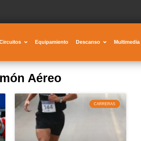
Circuitos
Equipamiento
Descanso
Multimedia
lmón Aéreo
CARRERAS