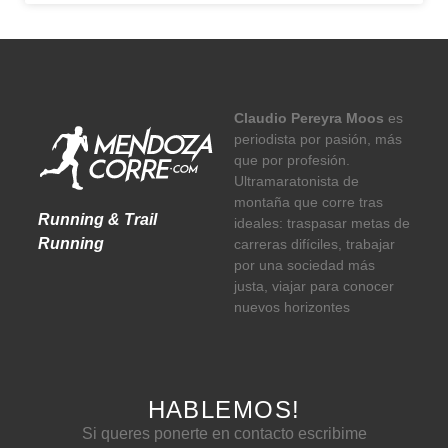
Claudio Pereyra Moos
es
periodista por pasión, más
que por profesión.
Ultramaratonista de
montaña que corre tras
Running & Trail
ideales: traspasar metas de
Running
carreras difíciles, trabajar
por una sociedad más
justa, viajar para conocer
nuevos horizontes
HABLEMOS!
Si queres ponerte en contacto escribime