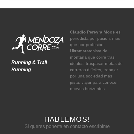
Claudio Pereyra Moos
es
periodista por pasión, más
que por profesión.
Ultramaratonista de
montaña que corre tras
Running & Trail
ideales: traspasar metas de
Running
carreras difíciles, trabajar
por una sociedad más
justa, viajar para conocer
nuevos horizontes
HABLEMOS!
Si queres ponerte en contacto escribime