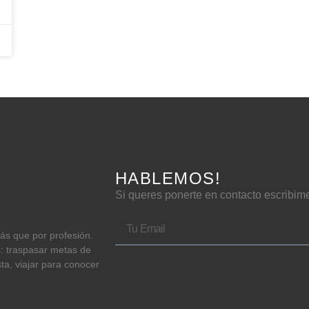
HABLEMOS!
Si queres ponerte en contacto escribim
más que por profesión.
s: traspasar metas de
sta, viajar para conocer