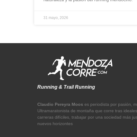
31 mayo, 2026
Running & Trail Running
Claudio Pereyra Moos
es periodista por pasión, 
Ultramaratonista de montaña que corre tras ideale
carreras difíciles, trabajar por una sociedad más ju
nuevos horizontes