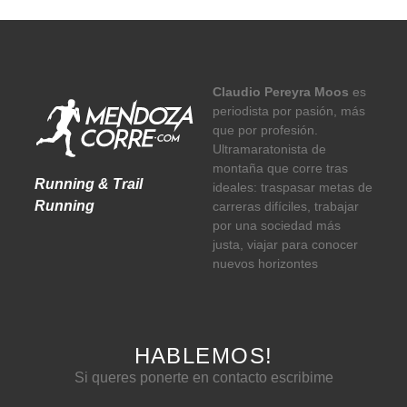
Claudio Pereyra Moos
es
periodista por pasión, más
que por profesión.
Ultramaratonista de
montaña que corre tras
Running & Trail
ideales: traspasar metas de
Running
carreras difíciles, trabajar
por una sociedad más
justa, viajar para conocer
nuevos horizontes
HABLEMOS!
Si queres ponerte en contacto escribime