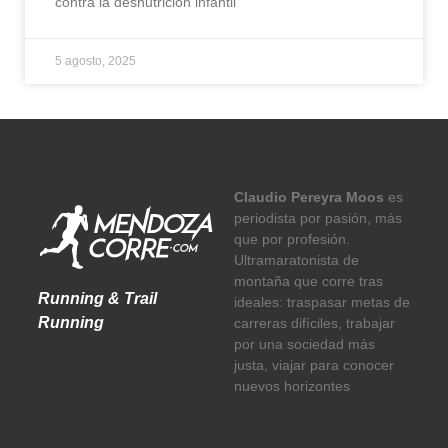
contra la desnutrición infantil
5 agosto, 2025
Claudio Pereyra Moos
es
periodista por pasión, más
que por profesión.
Ultramaratonista de
montaña que corre tras
Running & Trail
ideales: traspasar metas de
Running
carreras difíciles, trabajar
por una sociedad más
justa, viajar para conocer
nuevos horizontes