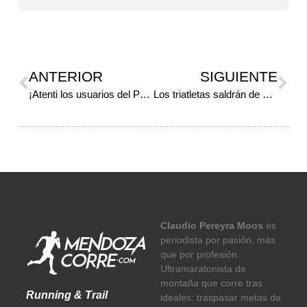
ANTERIOR
SIGUIENTE
¡Atenti los usuarios del Parque Deportivo de Montaña!
Los triatletas saldrán de cosecha
Claudio Pereyra Moos
es
periodista por pasión, más
que por profesión.
Ultramaratonista de
montaña que corre tras
Running & Trail
ideales: traspasar metas de