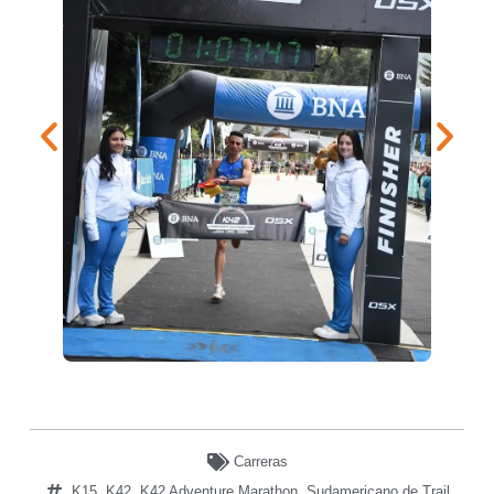
Carreras
K15
,
K42
,
K42 Adventure Marathon
,
Sudamericano de Trail