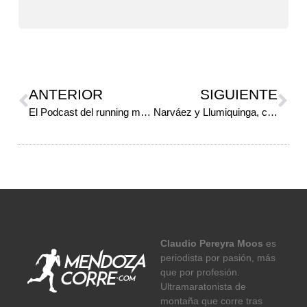
ANTERIOR
SIGUIENTE
El Podcast del running mendocino
Narváez y Llumiquinga, campeones sudamericanos de trail
Claudio Pereyra Moos
es
periodista por pasión, más
que por profesión.
Ultramaratonista de
montaña que corre tras