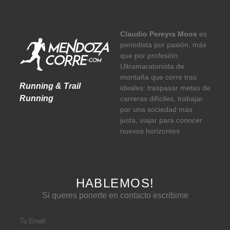
Claudio Pereyra Moos
es
periodista por pasión, más
que por profesión.
Ultramaratonista de
montaña que corre tras
Running & Trail
ideales: traspasar metas de
Running
carreras difíciles, trabajar
por una sociedad más
justa, viajar para conocer
nuevos horizontes
HABLEMOS!
Si queres ponerte en contacto escribime