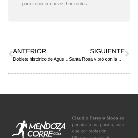
para conocer nuevos horizontes.
ANTERIOR
SIGUIENTE
Doblete histórico de Agustín Pinti en Bolivia: también brilló en los 200 metros del GP Julia Iriarte
Santa Rosa vibró con la Running 360° Las Catitas: deporte, pasión popular y solidaridad
Claudio Pereyra Moos
es
periodista por pasión, más
que por profesión.
Ultramaratonista de