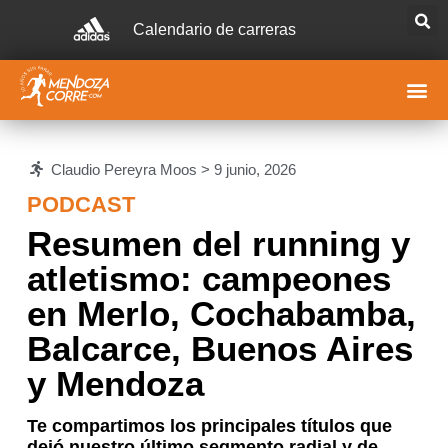
Calendario de carreras
Claudio Pereyra Moos >
9 junio, 2026
PODCAST
Resumen del running y
atletismo: campeones
en Merlo, Cochabamba,
Balcarce, Buenos Aires
y Mendoza
Te compartimos los principales títulos que
dejó nuestro último segmento radial y de