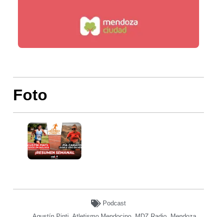
Foto
Podcast
Agustín Pinti
,
Atletismo Mendocino
,
MDZ Radio
,
Mendoza