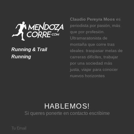
Claudio Pereyra Moos
es
periodista por pasión, más
que por profesión.
Ultramaratonista de
montaña que corre tras
Running & Trail
ideales: traspasar metas de
Running
carreras difíciles, trabajar
por una sociedad más
justa, viajar para conocer
nuevos horizontes
HABLEMOS!
Si queres ponerte en contacto escribime