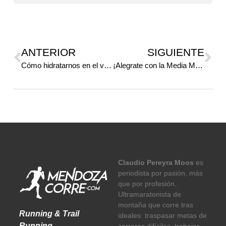
ANTERIOR
SIGUIENTE
Cómo hidratarnos en el verano
¡Alegrate con la Media Maratón Mendoza!
Claudio Pereyra Moos
es
periodista por pasión, más
que por profesión.
Ultramaratonista de
montaña que corre tras
Running & Trail
ideales: traspasar metas de
Running
carreras difíciles, trabajar