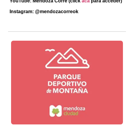
YouTube: Mendoza Corre (click
acá
para acceder)
Instagram: @mendozacorreok