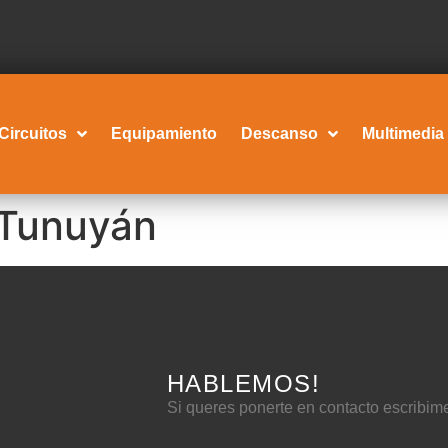
Circuitos
Equipamiento
Descanso
Multimedia
 Tunuyán
HABLEMOS!
Si queres ponerte en contacto escribim