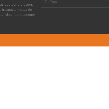
más que por profesión.
s: traspasar metas de
sta, viajar para conocer