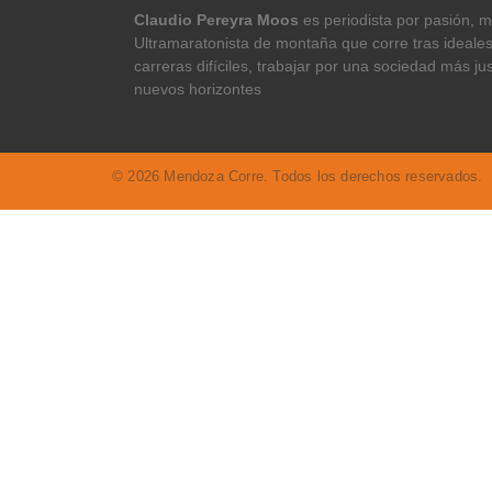
Claudio Pereyra Moos
es periodista por pasión, 
Ultramaratonista de montaña que corre tras ideale
carreras difíciles, trabajar por una sociedad más ju
nuevos horizontes
© 2026 Mendoza Corre. Todos los derechos reservados.