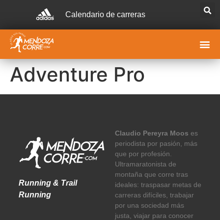
Calendario de carreras
Adventure Pro
Claudio Pereyra Moos
es
periodista por pasión, más
que por profesión.
Ultramaratonista de
montaña que corre tras
Running & Trail
ideales: traspasar metas de
Running
carreras difíciles, trabajar
por una sociedad más
justa, viajar para conocer