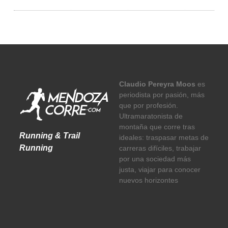
Claudio Pereyra Moos
es
periodista por pasión, más
que por profesión.
Ultramaratonista de
montaña que corre tras
Running & Trail
ideales: traspasar metas de
Running
carreras difíciles, trabajar
por una sociedad más
justa, viajar para conocer
nuevos horizontes