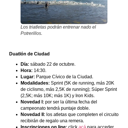
Los triatletas podrán entrenar nado el
Potrerillos.
Duatlón de Ciudad
Día:
sábado 22 de octubre.
Hora:
14:30.
Lugar:
Parque Cívico de la Ciudad.
Modalidades:
Sprint (5K de running, más 20K
de ciclismo, más 2,5K de running); Súper Sprint
(2,5K; más 10K; más 1K) y Iron Kids.
Novedad I:
por ser la última fecha del
campeonato tendrá puntaje doble.
Novedad II:
los atletas que completen el circuito
recibirán de regalo una remera.
Inscripciones on line:
click
acá
para acceder.