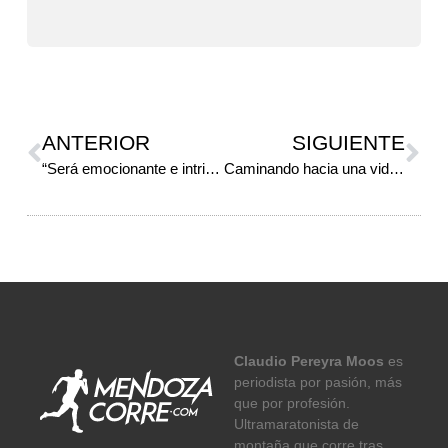
ANTERIOR
SIGUIENTE
“Será emocionante e intrigante correr en esa reserva”
Caminando hacia una vida saludable
Claudio Pereyra Moos
es
periodista por pasión, más
que por profesión.
Ultramaratonista de
montaña que corre tras