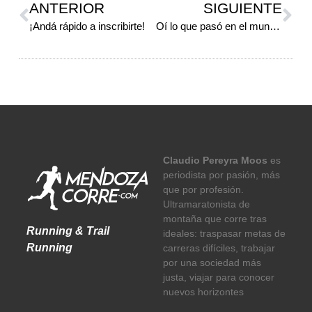
ANTERIOR
SIGUIENTE
¡Andá rápido a inscribirte!
Oí lo que pasó en el mundo del running
Claudio Pereyra Moos
es
periodista por pasión, más
que por profesión.
Ultramaratonista de
montaña que corre tras
Running & Trail
ideales: traspasar metas de
Running
carreras difíciles, trabajar
por una sociedad más
justa, viajar para conocer
nuevos horizontes