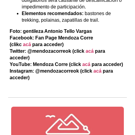
obligatorios será causante de descalificación o
impedimento de participación.
Elementos recomendados:
bastones de
trekking, polainas, zapatillas de trail.
Foto: gentileza Antonio Tello Vargas
Facebook: Fan Page Mendoza Corre
(clikc
acá
para acceder)
Twitter: @mendozacorreok (click
acá
para
acceder)
YouTube: Mendoza Corre (click
acá
para acceder)
Instagram: @mendozacorreok (click
acá
para
acceder)