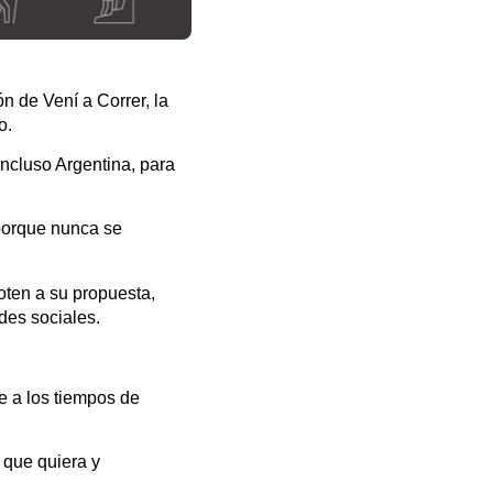
n de Vení a Correr, la
o.
incluso Argentina, para
 porque nunca se
oten a su propuesta,
des sociales.
e a los tiempos de
a que quiera y