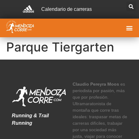
Calendario de carreras
Parque Tiergarten
Claudio Pereyra Moos
es
periodista por pasión, más
que por profesión.
Ultramaratonista de
montaña que corre tras
Running & Trail
ideales: traspasar metas de
Running
carreras difíciles, trabajar
por una sociedad más
justa, viajar para conocer