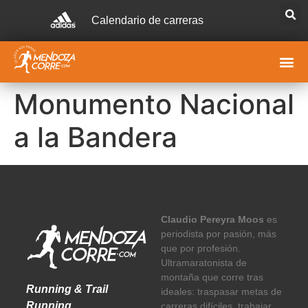
Calendario de carreras
Monumento Nacional
a la Bandera
Claudio Pereyra Moos
es
periodista por pasión, más
que por profesión.
Ultramaratonista de
montaña que corre tras
Running & Trail
ideales: traspasar metas de
Running
carreras difíciles, trabajar