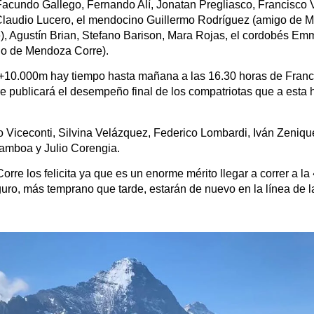
Facundo Gallego, Fernando Alí, Jonatan Pregliasco, Francisco V
, Claudio Lucero, el mendocino Guillermo Rodríguez (amigo de
), Agustín Brian, Stefano Barison, Mara Rojas, el cordobés 
go de Mendoza Corre).
+10.000m hay tiempo hasta mañana a las 16.30 horas de Franci
e publicará el desempeño final de los compatriotas que a esta 
o Viceconti, Silvina Velázquez, Federico Lombardi, Iván Zeniqu
Gamboa y Julio Corengia.
re los felicita ya que es un enorme mérito llegar a correr a la 
guro, más temprano que tarde, estarán de nuevo en la línea de