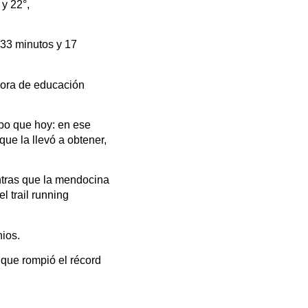
y 22°,
 33 minutos y 17
esora de educación
po que hoy: en ese
ue la llevó a obtener,
entras que la mendocina
l trail running
nios.
 que rompió el récord