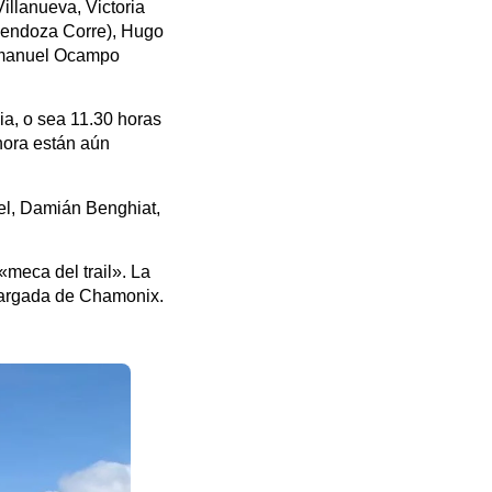
illanueva, Victoria
 Mendoza Corre), Hugo
Emmanuel Ocampo
a, o sea 11.30 horas
hora están aún
el, Damián Benghiat,
«meca del trail». La
 largada de Chamonix.