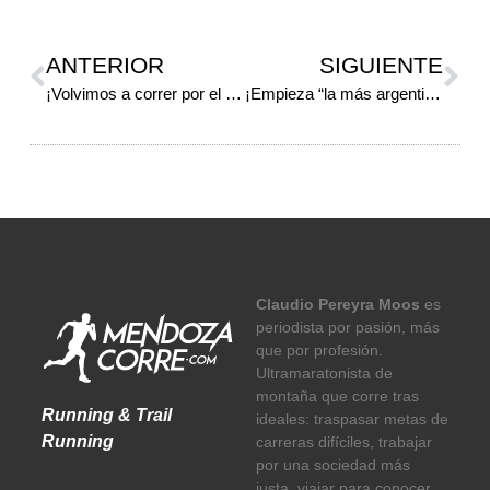
ANTERIOR
SIGUIENTE
¡Volvimos a correr por el éter!
¡Empieza “la más argentina de las vueltas”!
Claudio Pereyra Moos
es
periodista por pasión, más
que por profesión.
Ultramaratonista de
montaña que corre tras
Running & Trail
ideales: traspasar metas de
Running
carreras difíciles, trabajar
por una sociedad más
justa, viajar para conocer