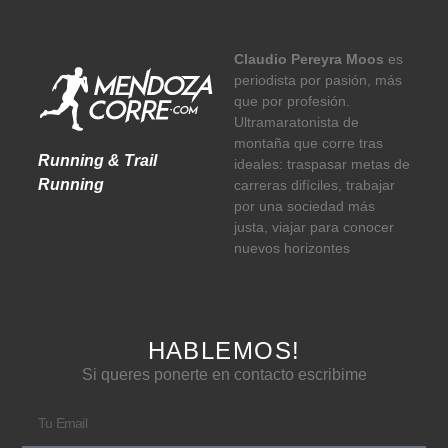
Claudio Pereyra Moos
es
periodista por pasión, más
que por profesión.
Ultramaratonista de
montaña que corre tras
Running & Trail
ideales: traspasar metas de
Running
carreras difíciles, trabajar
por una sociedad más
justa, viajar para conocer
nuevos horizontes
HABLEMOS!
Si queres ponerte en contacto escribime