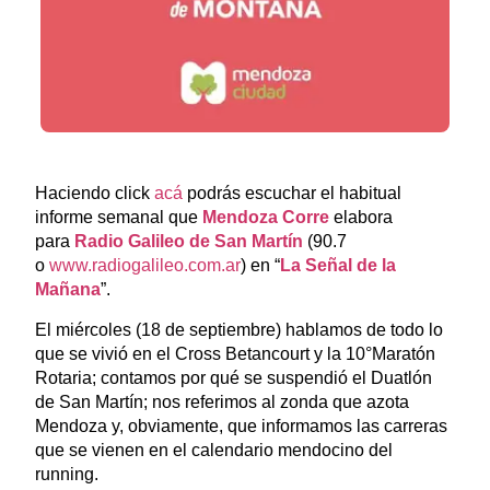
Haciendo click
acá
podrás escuchar el habitual
informe semanal que
Mendoza Corre
elabora
para
Radio Galileo de San Martín
(90.7
o
www.radiogalileo.com.ar
) en “
La Señal de la
Mañana
”.
El miércoles (18 de septiembre) hablamos de todo lo
que se vivió en el Cross Betancourt y la 10°Maratón
Rotaria; contamos por qué se suspendió el Duatlón
de San Martín; nos referimos al zonda que azota
Mendoza y, obviamente, que informamos las carreras
que se vienen en el calendario mendocino del
running.