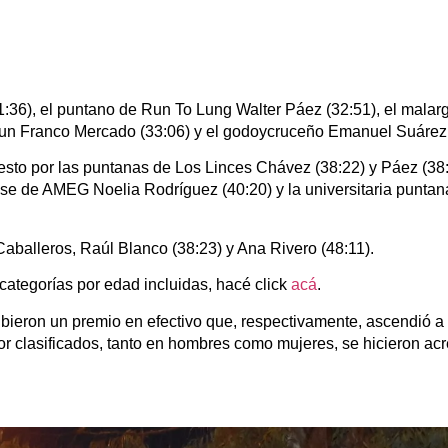
:36), el puntano de Run To Lung Walter Páez (32:51), el mala
 Run Franco Mercado (33:06) y el godoycruceño Emanuel Suárez 
uesto por las puntanas de Los Linces Chávez (38:22) y Páez (38
ense de AMEG Noelia Rodríguez (40:20) y la universitaria puntan
Caballeros, Raúl Blanco (38:23) y Ana Rivero (48:11).
 categorías por edad incluidas, hacé click
acá
.
bieron un premio en efectivo que, respectivamente, ascendió a 10
jor clasificados, tanto en hombres como mujeres, se hicieron ac