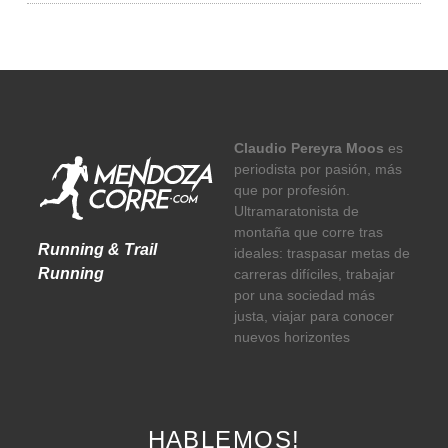
Claudio Pereyra Moos
es
periodista por pasión, más
que por profesión.
Ultramaratonista de
montaña que corre tras
Running & Trail
ideales: traspasar metas de
Running
carreras difíciles, trabajar
por una sociedad más
justa, viajar para conocer
nuevos horizontes
HABLEMOS!