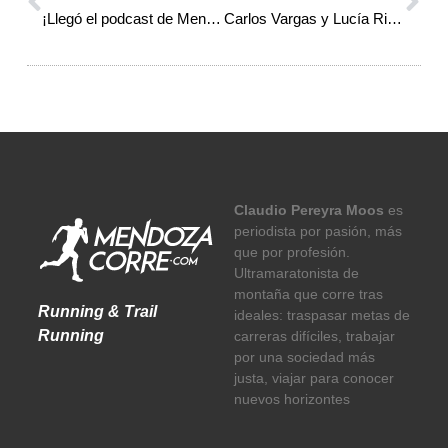
¡Llegó el podcast de Mendoza Corre!
Carlos Vargas y Lucía Riveros dominaron los 50K de la Kumen Puente del Inca
Claudio Pereyra Moos
es
periodista por pasión, más
que por profesión.
Ultramaratonista de
montaña que corre tras
Running & Trail
ideales: traspasar metas de
Running
carreras difíciles, trabajar
por una sociedad más
justa, viajar para conocer
nuevos horizontes