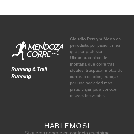
Claudio Pereyra Moos
es
periodista por pasión, más
que por profesión.
Ultramaratonista de
montaña que corre tras
Running & Trail
ideales: traspasar metas de
Running
carreras difíciles, trabajar
por una sociedad más
justa, viajar para conocer
nuevos horizontes
HABLEMOS!
Si queres ponerte en contacto escribime