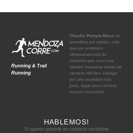
Claudio Pereyra Moos
es
periodista por pasión, más
que por profesión.
Ultramaratonista de
montaña que corre tras
Running & Trail
ideales: traspasar metas de
Running
carreras difíciles, trabajar
por una sociedad más
justa, viajar para conocer
nuevos horizontes
HABLEMOS!
Si queres ponerte en contacto escribime