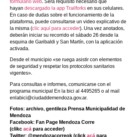
formulario web
. Será requisito necesario que
hayan
descargado la app Trailforks
en sus celulares.
En caso de dudas sobre el funcionamiento de la
plataforma, puede consultarse un video explicativo de
la misma (
clic aquí para acceder
). Una vez anotados,
deberán iniciar su recorrido el sábado 26 desde la
esquina de Garibaldi y San Martín, con la aplicación
activada.
Desde el municipio «se ruega asistir con elementos
de seguridad y respetar los protocolos sanitarios
vigentes».
Para consultas e informes, comunicarse con el
programa municipal En la bici al 4495265 o al mail
enlabici@ciudaddemendoza.gov.ar.
Fotos: archivo, gentileza Prensa Municipalidad de
Mendoza
Facebook: Fan Page Mendoza Corre
(clikc
acá
para acceder)
Twitter: @mendozacorreok (click
acá
para