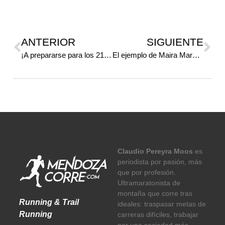
ANTERIOR
SIGUIENTE
¡A prepararse para los 21K de Mendoza!
El ejemplo de Maira Mardones
Claudio Pereyra Moos
es
periodista por pasión, más
que por profesión.
Ultramaratonista de
montaña que corre tras
Running & Trail
ideales: traspasar metas de
Running
carreras difíciles, trabajar