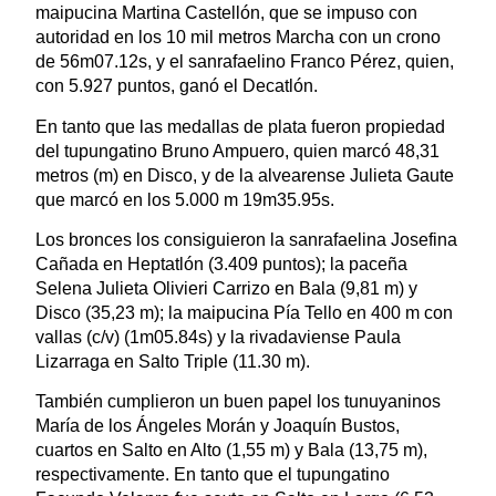
maipucina Martina Castellón, que se impuso con
autoridad en los 10 mil metros Marcha con un crono
de 56m07.12s, y el sanrafaelino Franco Pérez, quien,
con 5.927 puntos, ganó el Decatlón.
En tanto que las medallas de plata fueron propiedad
del tupungatino Bruno Ampuero, quien marcó 48,31
metros (m) en Disco, y de la alvearense Julieta Gaute
que marcó en los 5.000 m 19m35.95s.
Los bronces los consiguieron la sanrafaelina Josefina
Cañada en Heptatlón (3.409 puntos); la paceña
Selena Julieta Olivieri Carrizo en Bala (9,81 m) y
Disco (35,23 m); la maipucina Pía Tello en 400 m con
vallas (c/v) (1m05.84s) y la rivadaviense Paula
Lizarraga en Salto Triple (11.30 m).
También cumplieron un buen papel los tunuyaninos
María de los Ángeles Morán y Joaquín Bustos,
cuartos en Salto en Alto (1,55 m) y Bala (13,75 m),
respectivamente. En tanto que el tupungatino