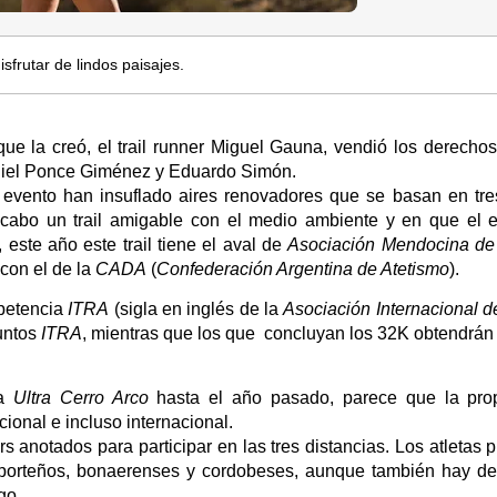
isfrutar de lindos paisajes.
e la creó, el trail runner Miguel Gauna, vendió los derechos 
niel Ponce Giménez y Eduardo Simón.
 evento han insuflado aires renovadores que se basan en tre
 a cabo un trail amigable con el medio ambiente y en que el 
este año este trail tiene el aval de
Asociación Mendocina de 
 con el de la
CADA
(
Confederación Argentina de Atetismo
).
petencia
ITRA
(sigla en inglés de la
Asociación Internacional d
puntos
ITRA
, mientras que los que concluyan los 32K obtendrán
la
Ultra Cerro Arco
hasta el año pasado, parece que la pro
cional e incluso internacional.
s anotados para participar en las tres distancias. Los atletas 
e porteños, bonaerenses y cordobeses, aunque también hay d
go.