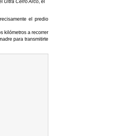
el
U
ltra Cerro Arco
, el
recisamente el predio
 kilómetros a recorrer
adre para transmitirte