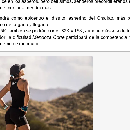
ice en los ásperos, pero bellísimos, senderos precordilleranos 
as de montaña mendocinas.
rá como epicentro el distrito lasherino del Challao, más p
rco de largada y llegada.
5K, también se podrán correr 32K y 15K; aunque más allá de los
: la dificultad.
Mendoza Corre
participará de la competencia m
 pedemonte menduco.