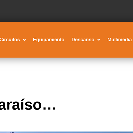
Circuitos
Equipamiento
Descanso
Multimedia
paraíso…