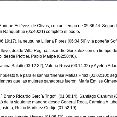
Enrique Estévez, de Olivos, con un tiempo de 05:36:44. Segund
ian Ranquehue (05:40:21) completó el podio.
(06:19:17), la neuquina Liliana Flores (06:34:56) y la porteña So
o llevó, desde Villa Regina, Lisandro González con un tiempo d
o, desde Plottier, Pablo Maripe (02:50:40).
anina Balatti (03:12:32), Valeria Rossi (03:14:32) y Ayelén Ada
r puesto fue para el sanmartinense Matías Priaz (03:02:10); se
Mientras que las mujeres ganadoras fueron: María Emilse Gimenez
: Bruno Ricardo García Trigofli (01:38:14), Santiago Canumir (
ó de la siguiente manera: desde General Roca, Carmina Altube 
gostura, Rocío Martínez Cortijo (01:52:19).