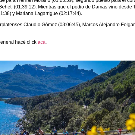
 fue para Hernán Morano (01:25:59), segundo puesto para el co
 Beheti (01:39:12). Mientras que el podio de Damas vino desd
1:38) y Mariana Lagarrigue (02:17:44).
arplatenses Claudio Gómez (03:06:45), Marcos Alejandro Folgar
general hacé click
acá
.