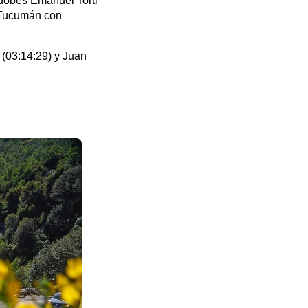
rdobés Emanuel Torti
e Tucumán con
 (03:14:29) y Juan