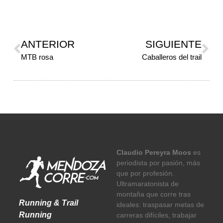
ANTERIOR
SIGUIENTE
MTB rosa
Caballeros del trail
Claudio Pereyra Moos
es
periodista por pasión, más
que por profesión.
Ultramaratonista de
montaña que corre tras
Running & Trail
ideales: traspasar metas de
Running
carreras difíciles, trabajar