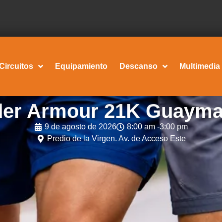
Circuitos
Equipamiento
Descanso
Multimedia
er Armour 21K Guayma
9 de agosto de 2026
8:00 am -
3:00 pm
Predio de la Virgen. Av. de Acceso Este