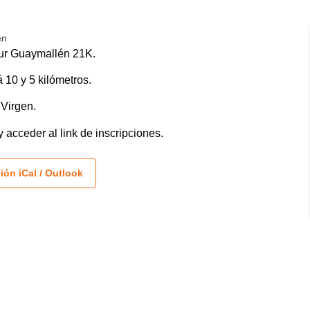
én
ur Guaymallén 21K.
 10 y 5 kilómetros.
 Virgen.
acceder al link de inscripciones.
ión iCal / Outlook
43
35
MINUTOS
SEGUNDOS