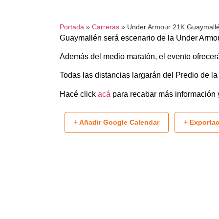
Portada
»
Carreras
»
Under Armour 21K Guaymall
Guaymallén será escenario de la Under Armo
Además del medio maratón, el evento ofrecerá
Todas las distancias largarán del Predio de la
Hacé click
acá
para recabar más información y 
+ Añadir Google Calendar
+ Exportac
02
01
DÍAS
HORAS