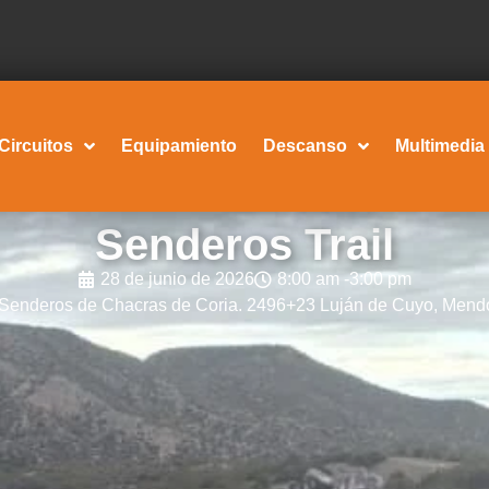
Circuitos
Equipamiento
Descanso
Multimedia
Senderos Trail
28 de junio de 2026
8:00 am -
3:00 pm
Senderos de Chacras de Coria. 2496+23 Luján de Cuyo, Mend