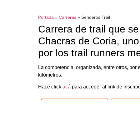
Portada
»
Carreras
»
Senderos Trail
Carrera de trail que s
Chacras de Coria, uno
por los trail runners 
La competencia, organizada, entre otros, por e
kilómetros.
Hacé click
acá
para acceder al link de inscrip
+ Añadir Google Calendar
+ Exportac
Etiquetas:
Senderos Trail