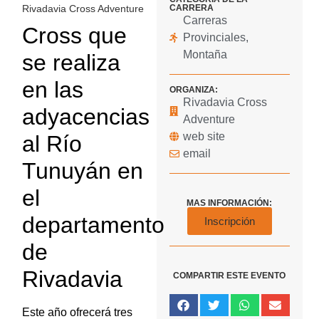
CARRERA
Rivadavia Cross Adventure
Carreras
Cross que
Provinciales
,
Montaña
se realiza
en las
ORGANIZA:
Rivadavia Cross
adyacencias
Adventure
web site
al Río
email
Tunuyán en
el
MAS INFORMACIÓN:
departamento
Inscripción
de
Rivadavia
COMPARTIR ESTE EVENTO
Este año ofrecerá tres