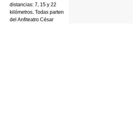
distancias: 7, 15 y 22
kilómetros. Todas parten
del Anfiteatro César
Plástina.
Cuando la organización
publique link de
inscripciones con los
detalles, lo
publicaremos.
+ Añadir Google
Calendar
+ Exportación
iCal / Outlook