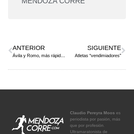
MENDOZA CORRE
ANTERIOR
SIGUIENTE
Ávila y Romo, más rápidos que las “Avispas”
Atletas “vendimiadores”
Claudio Pereyra Moos
es
periodista por pasión, más
que por profesión.
Ultramaratonista de