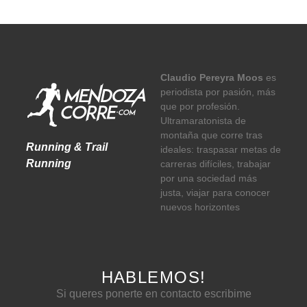
Claudio Pereyra Moos
es
periodista por pasión, más
que por profesión.
Ultramaratonista de
montaña que corre tras
Running & Trail
ideales: traspasar metas de
Running
carreras difíciles, trabajar
por una sociedad más
justa, viajar para conocer
nuevos horizontes
HABLEMOS!
Si queres ponerte en contacto escribime