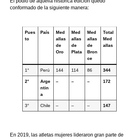
El podio de aquella histórica edición quedó
conformado de la siguiente manera:
Pues
País
Med
Med
Med
Total
to
allas
allas
allas
Med
de
de
de
allas
Oro
Plata
Bron
ce
1°
Perú
144
114
86
344
2°
Arge
–
–
–
172
ntin
a
3°
Chile
–
–
–
147
En 2019, las atletas mujeres lideraron gran parte de