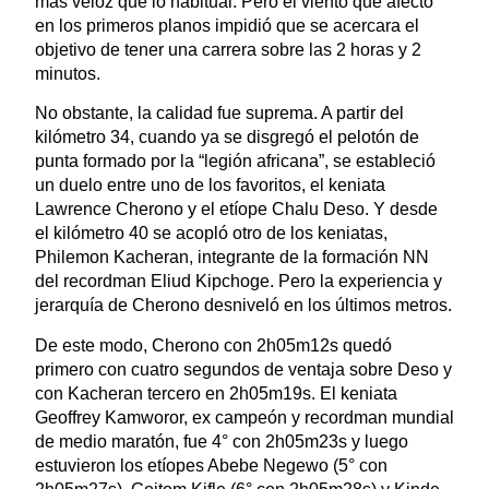
más veloz que lo habitual. Pero el viento que afectó
en los primeros planos impidió que se acercara el
objetivo de tener una carrera sobre las 2 horas y 2
minutos.
No obstante, la calidad fue suprema. A partir del
kilómetro 34, cuando ya se disgregó el pelotón de
punta formado por la “legión africana”, se estableció
un duelo entre uno de los favoritos, el keniata
Lawrence Cherono y el etíope Chalu Deso. Y desde
el kilómetro 40 se acopló otro de los keniatas,
Philemon Kacheran, integrante de la formación NN
del recordman Eliud Kipchoge. Pero la experiencia y
jerarquía de Cherono desniveló en los últimos metros.
De este modo, Cherono con 2h05m12s quedó
primero con cuatro segundos de ventaja sobre Deso y
con Kacheran tercero en 2h05m19s. El keniata
Geoffrey Kamworor, ex campeón y recordman mundial
de medio maratón, fue 4° con 2h05m23s y luego
estuvieron los etíopes Abebe Negewo (5° con