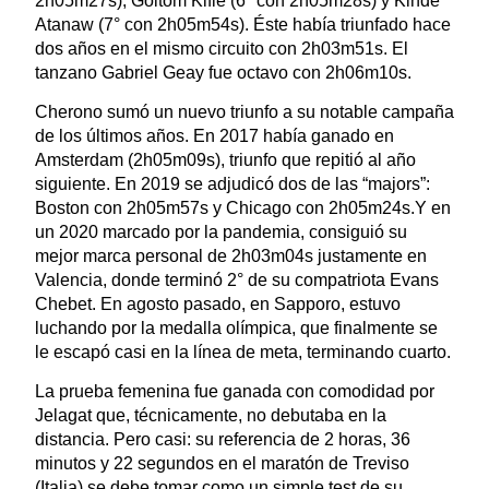
2h05m27s), Goitom Kifle (6° con 2h05m28s) y Kinde
Atanaw (7° con 2h05m54s). Éste había triunfado hace
dos años en el mismo circuito con 2h03m51s. El
tanzano Gabriel Geay fue octavo con 2h06m10s.
Cherono sumó un nuevo triunfo a su notable campaña
de los últimos años. En 2017 había ganado en
Amsterdam (2h05m09s), triunfo que repitió al año
siguiente. En 2019 se adjudicó dos de las “majors”:
Boston con 2h05m57s y Chicago con 2h05m24s.Y en
un 2020 marcado por la pandemia, consiguió su
mejor marca personal de 2h03m04s justamente en
Valencia, donde terminó 2° de su compatriota Evans
Chebet. En agosto pasado, en Sapporo, estuvo
luchando por la medalla olímpica, que finalmente se
le escapó casi en la línea de meta, terminando cuarto.
La prueba femenina fue ganada con comodidad por
Jelagat que, técnicamente, no debutaba en la
distancia. Pero casi: su referencia de 2 horas, 36
minutos y 22 segundos en el maratón de Treviso
(Italia) se debe tomar como un simple test de su