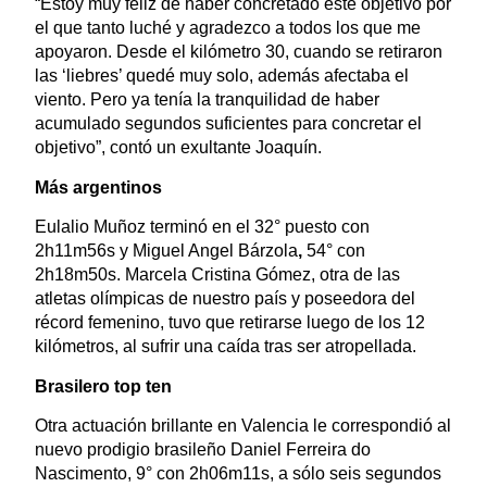
“Estoy muy feliz de haber concretado este objetivo por
el que tanto luché y agradezco a todos los que me
apoyaron. Desde el kilómetro 30, cuando se retiraron
las ‘liebres’ quedé muy solo, además afectaba el
viento. Pero ya tenía la tranquilidad de haber
acumulado segundos suficientes para concretar el
objetivo”, contó un exultante Joaquín.
Más argentinos
Eulalio Muñoz terminó en el 32° puesto con
2h11m56s y Miguel Angel Bárzola
,
54° con
2h18m50s. Marcela Cristina Gómez, otra de las
atletas olímpicas de nuestro país y poseedora del
récord femenino, tuvo que retirarse luego de los 12
kilómetros, al sufrir una caída tras ser atropellada.
Brasilero top ten
Otra actuación brillante en Valencia le correspondió al
nuevo prodigio brasileño Daniel Ferreira do
Nascimento, 9° con 2h06m11s, a sólo seis segundos