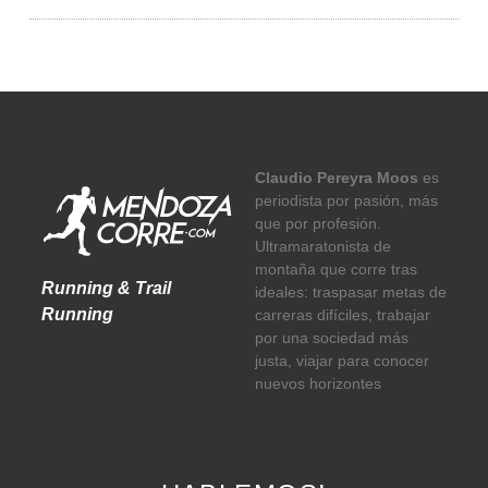
Claudio Pereyra Moos
es
periodista por pasión, más
que por profesión.
Ultramaratonista de
montaña que corre tras
Running & Trail
ideales: traspasar metas de
Running
carreras difíciles, trabajar
por una sociedad más
justa, viajar para conocer
nuevos horizontes