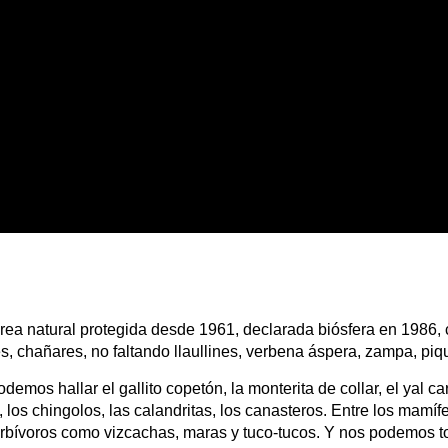
 área natural protegida desde 1961, declarada biósfera en 1986,
s, chañares, no faltando llaullines, verbena áspera, zampa, piqu
demos hallar el gallito copetón, la monterita de collar, el yal c
s, los chingolos, las calandritas, los canasteros. Entre los mamí
erbívoros como vizcachas, maras y tuco-tucos. Y nos podemos to