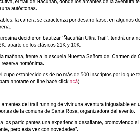
cutiva, el trail de Ñacuñan, donde los amantes de la aventura t
fauna autóctonas.
ables, la carrera se caracteriza por desarrollarse, en algunos d
rena.
rrosina decidieron bautizar “Ñacuñán Ultra Trail”, tendrá una
42K, aparte de los clásicos 21K y 10K.
e la mañana, frente a la escuela Nuestra Señora del Carmen de 
la reserva homónima.
e el cupo establecido es de no más de 500 inscriptos por lo que
(para anotarte on line hacé click
acá
).
 amantes del trail running de vivir una aventura inigualable en 
eportes de la comuna de Santa Rosa, organizadora del evento.
r a los participantes una experiencia desafiante, promoviendo el
nte, pero esta vez con novedades”.