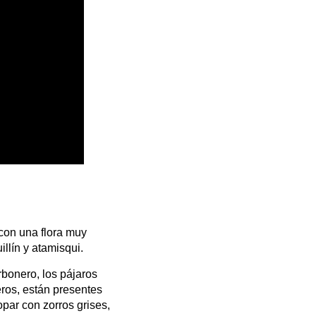
 con una flora muy
illín y atamisqui.
arbonero, los pájaros
feros, están presentes
par con zorros grises,