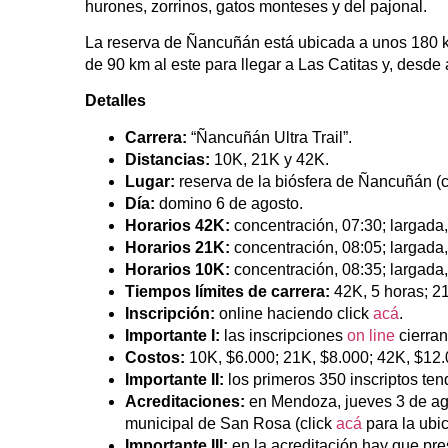
hurones, zorrinos, gatos monteses y del pajonal.
La reserva de Ñancuñán está ubicada a unos 180 k
de 90 km al este para llegar a Las Catitas y, desde
Detalles
Carrera:
“Ñancuñán Ultra Trail”.
Distancias:
10K, 21K y 42K.
Lugar:
reserva de la biósfera de Ñancuñán (c
Día:
domino 6 de agosto.
Horarios 42K:
concentración, 07:30; largada,
Horarios 21K:
concentración, 08:05; largada,
Horarios 10K:
concentración, 08:35; largada,
Tiempos límites de carrera:
42K, 5 horas; 21
Inscripción:
online haciendo click
acá
.
Importante I:
las inscripciones
on line
cierran
Costos:
10K, $6.000; 21K, $8.000; 42K, $12.
Importante II:
los primeros 350 inscriptos tend
Acreditaciones:
en Mendoza, jueves 3 de agos
municipal de San Rosa (click
acá
para la ubic
Importante III:
en la acreditación hay que pre