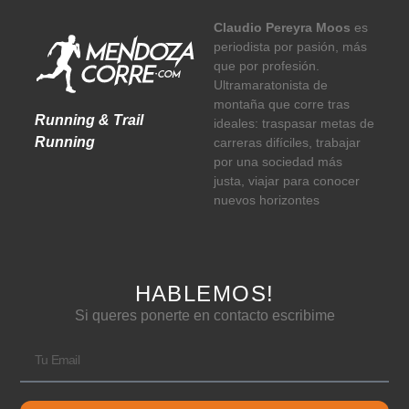
Claudio Pereyra Moos
es
periodista por pasión, más
que por profesión.
Ultramaratonista de
montaña que corre tras
Running & Trail
ideales: traspasar metas de
Running
carreras difíciles, trabajar
por una sociedad más
justa, viajar para conocer
nuevos horizontes
HABLEMOS!
Si queres ponerte en contacto escribime